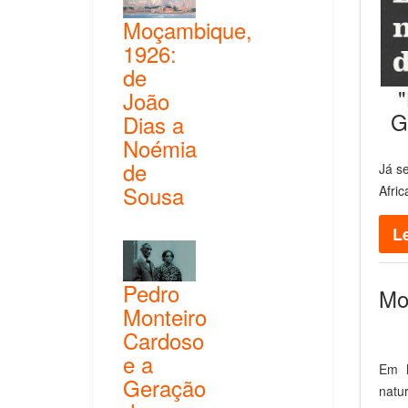
Moçambique,
1926:
de
João
G
Dias a
Noémia
de
Já se
Sousa
Afric
Le
Pedro
Mo
Monteiro
Cardoso
e a
Em M
Geração
natu