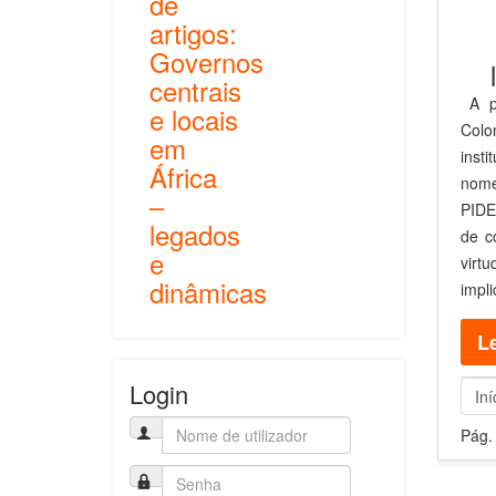
de
artigos:
Governos
centrais
A p
e locais
Colo
em
inst
África
nome
–
PIDE
legados
de c
e
virt
dinâmicas
impl
Le
Login
Iní
Pág.