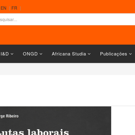
|
EN
|
FR
|
 I&D
ONGD
Africana Studia
Publicações