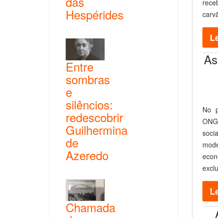
das
rece
Hespérides
carv
Le
As
Entre
sombras
e
silêncios:
No p
redescobrir
ONGs
Guilhermina
soci
de
mode
Azeredo
econ
excl
Le
Chamada