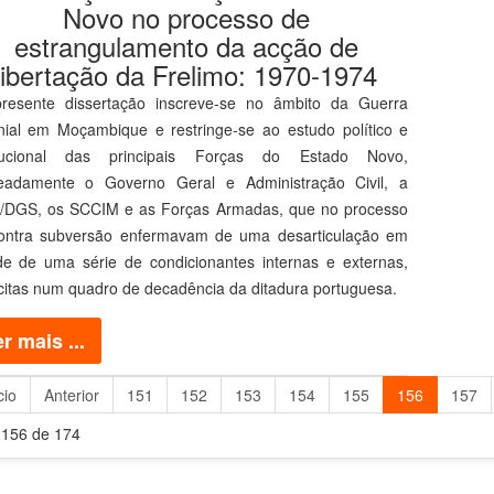
Novo no processo de
estrangulamento da acção de
libertação da Frelimo: 1970-1974
resente dissertação inscreve-se no âmbito da Guerra
nial em Moçambique e restringe-se ao estudo político e
itucional das principais Forças do Estado Novo,
adamente o Governo Geral e Administração Civil, a
/DGS, os SCCIM e as Forças Armadas, que no processo
ontra subversão enfermavam de uma desarticulação em
ude de uma série de condicionantes internas e externas,
icitas num quadro de decadência da ditadura portuguesa.
r mais ...
cio
Anterior
151
152
153
154
155
156
157
 156 de 174