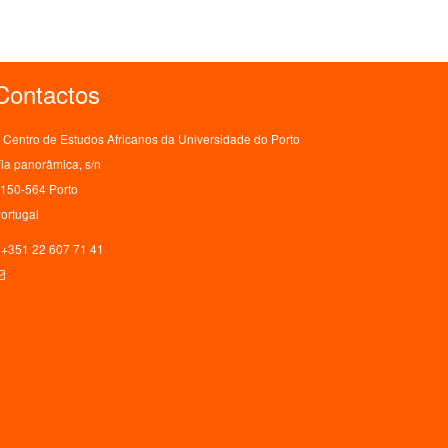
Contactos
Centro de Estudos Africanos da Universidade do Porto
ia panorâmica, s/n
150-564 Porto
ortugal
+351 22 607 71 41
ceaup@letras.up.pt