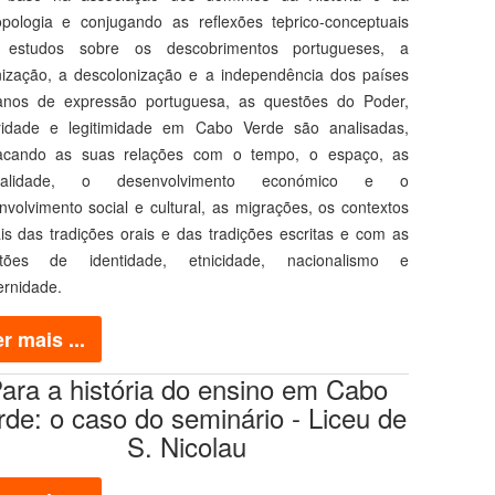
opologia e conjugando as reflexões teþrico-conceptuais
estudos sobre os descobrimentos portugueses, a
nização, a descolonização e a independência dos países
canos de expressão portuguesa, as questões do Poder,
ridade e legitimidade em Cabo Verde são analisadas,
acando as suas relações com o tempo, o espaço, as
talidade, o desenvolvimento económico e o
nvolvimento social e cultural, as migrações, os contextos
ais das tradições orais e das tradições escritas e com as
tões de identidade, etnicidade, nacionalismo e
rnidade.
r mais ...
ara a história do ensino em Cabo
rde: o caso do seminário - Liceu de
S. Nicolau