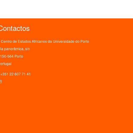
Contactos
Centro de Estudos Africanos da Universidade do Porto
ia panorâmica, s/n
150-564 Porto
ortugal
+351 22 607 71 41
ceaup@letras.up.pt