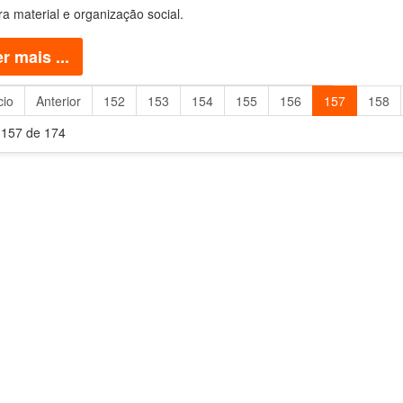
ra material e organização social.
r mais ...
cio
Anterior
152
153
154
155
156
157
158
 157 de 174