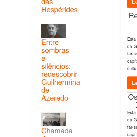
das
Le
Hespérides
Re
Esta
Entre
da G
sombras
far-
e
capí
silêncios:
cultu
redescobrir
Guilhermina
Le
de
Os
Azeredo
Esta
da G
far-
Chamada
capí