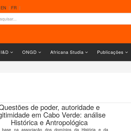
|
EN
|
FR
|
 I&D
ONGD
Africana Studia
Publicações
Questões de poder, autoridade e
gitimidade em Cabo Verde: análise
Histórica e Antropológica
base na associação dos domínios da História e da