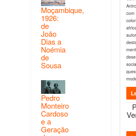
Antr
Moçambique,
com 
1926:
colo
de
afri
João
auto
Dias a
dest
Noémia
men
de
dese
Sousa
soci
ques
mode
Le
Pedro
Monteiro
P
Cardoso
Ve
e a
Geração