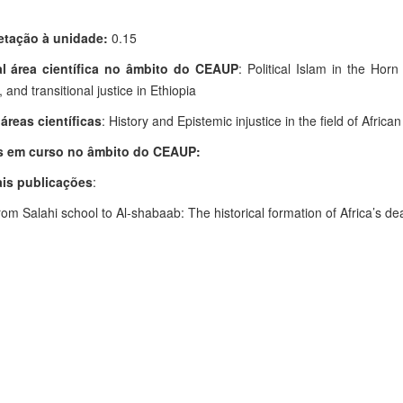
etação à unidade:
0.15
al área científica no âmbito do CEAUP
: Political Islam in the Horn
 and transitional justice in Ethiopia
áreas científicas
: History and Epistemic injustice in the field of Africa
s em curso no âmbito do CEAUP:
ais publicações
:
om Salahi school to Al-shabaab: The historical formation of Africa’s de