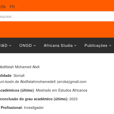
|
EN
|
FR
|
 I&D
ONGD
Africana Studia
Publicações
Abdifatah Mohamed Abdi
lidade
: Somali
 uni-koeln.de Abdifatahmohamede5 (arroba)gmail.com
cadémicos (último)
: Mestrado em Estudos Africanos
conclusão do grau académico (último):
2023
 Profissional:
Investigador