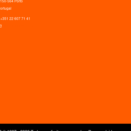
150-564 Porto
ortugal
+351 22 607 71 41
ceaup@letras.up.pt