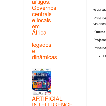
artigos:
Governos
% de af
centrais
Princip
e locais
violence,
em
África
Outras 
–
Projeto
legados
Princip
e
dinâmicas
Fr
ARTIFICIAL
INTELLIGENCE