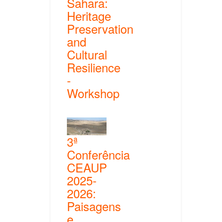
Sahara:
Heritage
Preservation
and
Cultural
Resilience
-
Workshop
3ª
Conferência
CEAUP
2025-
2026:
Paisagens
e