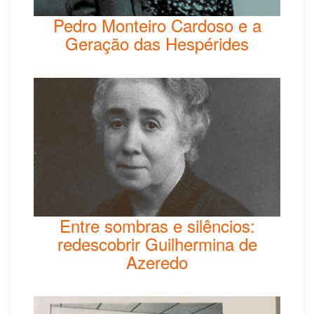
Pedro Monteiro Cardoso e a
Geração das Hespérides
Entre sombras e silêncios:
redescobrir Guilhermina de
Azeredo