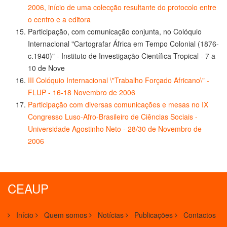
2006, início de uma colecção resultante do protocolo entre
o centro e a editora
Participação, com comunicação conjunta, no Colóquio
Internacional "Cartografar África em Tempo Colonial (1876-
c.1940)" - Instituto de Investigação Científica Tropical - 7 a
10 de Nove
III Colóquio Internacional \"Trabalho Forçado Africano\" -
FLUP - 16-18 Novembro de 2006
Participação com diversas comunicações e mesas no IX
Congresso Luso-Afro-Brasileiro de Ciências Sociais -
Universidade Agostinho Neto - 28/30 de Novembro de
2006
CEAUP
Início
Quem somos
Notícias
Publicações
Contactos