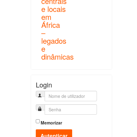
centrais
e locais
em
África
–
legados
e
dinâmicas
Login
Memorizar
Autenticar