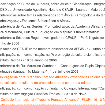
ccionação de Curso de 32 horas, sobre África e Globalização, integr
SCED da Universidade Agostinho Neto e o CEAUP - Luanda - Maio de 
nferências sobre temas relacionados com África: «Antropologia do te
obalização»; «Economia Subterrânea e África».
nferência de Paulus Gerdes, Prof. catedrático, da Academia Africana
ara Matemática, Cultura e Educação em Maputo: "Etnomatemática"
nferência Sóstenes Rego - investigador do CEAUP - "Perfil linguístico
unho de 2006
ceitação do CEAUP como membro observador da AEGIS - 17 Junho de
rticipação, com comunicação, na "A promoção da cultura científica 
stituto Camões - 19 de Junho de 2006.
onferência de Rui Marcelino Cumbane - "Construções de Duplo Object
rtuguês (Língua não Materna)" - 1 de Julho de 2006
blicação da obra "Trabalho Forçado Africano - experiências coloniais
a colecção resultante do protocolo entre o centro e a editora
rticipação, com comunicação conjunta, no Colóquio Internacional "Car
stituto de Investigação Científica Tropical - 7 a 10 de Nove
I Colóquio Internacional \"Trabalho Forçado Africano\" - FLUP - 16-1