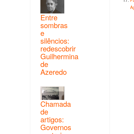
Pa
A
Entre
sombras
e
silêncios:
redescobrir
Guilhermina
de
Azeredo
Chamada
de
artigos:
Governos