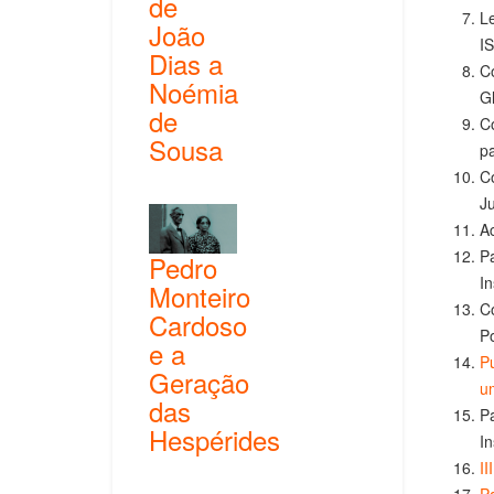
de
Le
João
I
Dias a
Co
Noémia
Gl
de
Co
Sousa
p
Co
J
A
Pa
Pedro
In
Monteiro
C
Cardoso
Po
e a
Pu
Geração
um
das
Pa
Hespérides
In
II