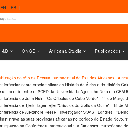
|
EN
|
FR
|
 I&D
ONGD
Africana Studia
Publicações
blicação do nº 8 da Revista Internacional de Estudos Africanos «Afric
nferências sobre problemáticas da História de África e da História C
e um acordo entre o ISCED da Universidade Agostinho Neto e o CEAUP
onferência de John Holm "Os Crioulos de Cabo Verde" - 11 de Março 
nferência de Tjerk Hagemeijer "Crioulos do Golfo da Guiné" - 18 de 
onferência de Alexandre Keese - Investigador SOAS - Londres - "Dem
ministrava as suas províncias africanas no período do Estado Novo, 1
rticipação na Conferência Internacional "La Dimension européenne de l