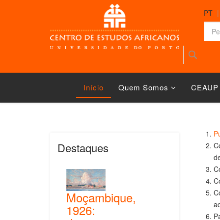
PT
Início
Quem Somos
CEAUP
Pu
Destaques
Co
d
C
Co
C
Moçambique,
ad
1926:
Pa