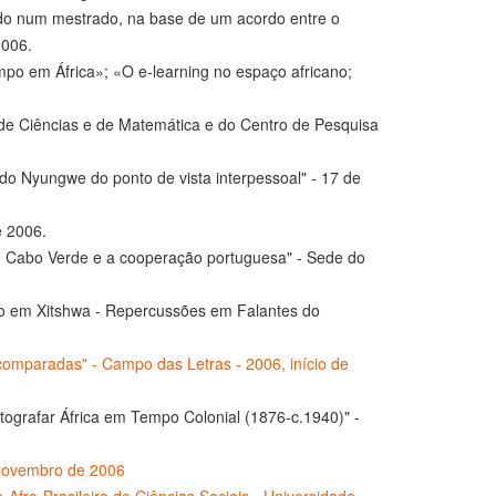
ado num mestrado, na base de um acordo entre o
2006.
mpo em África»; «O e-learning no espaço africano;
 de Ciências e de Matemática e do Centro de Pesquisa
 do Nyungwe do ponto de vista interpessoal" - 17 de
 2006.
em Cabo Verde e a cooperação portuguesa" - Sede do
o em Xitshwa - Repercussões em Falantes do
 comparadas" - Campo das Letras - 2006, início de
tografar África em Tempo Colonial (1876-c.1940)" -
8 Novembro de 2006