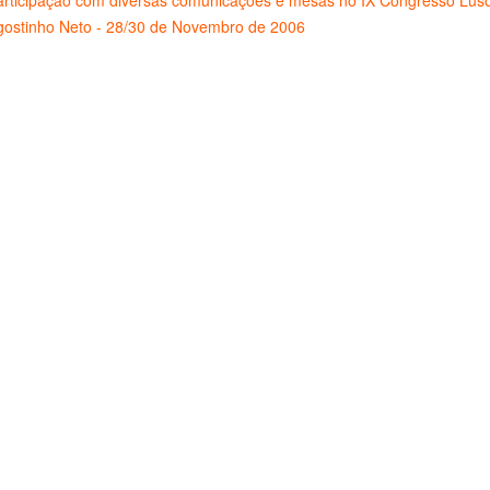
rticipação com diversas comunicações e mesas no IX Congresso Luso-A
gostinho Neto - 28/30 de Novembro de 2006