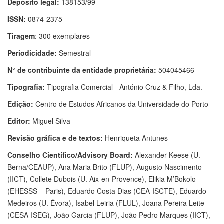
Depósito legal:
138153/99
ISSN:
0874-2375
Tiragem
: 300 exemplares
Periodicidade:
Semestral
N° de contribuinte da entidade proprietária:
504045466
Tipografia:
Tipografia Comercial - António Cruz & Filho, Lda.
Edição:
Centro de Estudos Africanos da Universidade do Porto
Editor:
Miguel Silva
Revisão gráfica e de textos:
Henriqueta Antunes
Conselho Científico/Advisory Board:
Alexander Keese (U.
Berna/CEAUP), Ana Maria Brito (FLUP), Augusto Nascimento
(IICT), Collete Dubois (U. Aix-en-Provence), Elikia M’Bokolo
(EHESSS – Paris), Eduardo Costa Dias (CEA-ISCTE), Eduardo
Medeiros (U. Évora), Isabel Leiria (FLUL), Joana Pereira Leite
(CESA-ISEG), João Garcia (FLUP), João Pedro Marques (IICT),