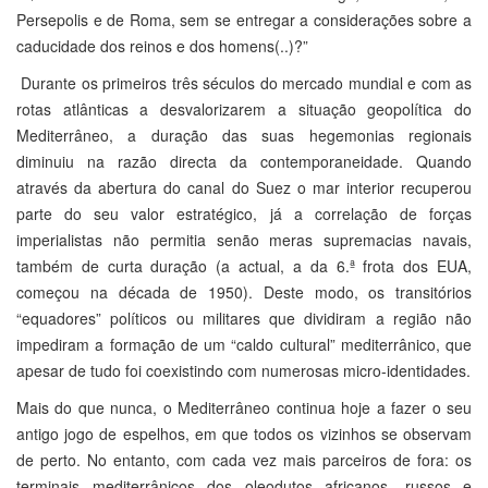
Persepolis e de Roma, sem se entregar a considerações sobre a
caducidade dos reinos e dos homens(..)?”
Durante os primeiros três séculos do mercado mundial e com as
rotas atlânticas a desvalorizarem a situação geopolítica do
Mediterrâneo, a duração das suas hegemonias regionais
diminuiu na razão directa da contemporaneidade. Quando
através da abertura do canal do Suez o mar interior recuperou
parte do seu valor estratégico, já a correlação de forças
imperialistas não permitia senão meras supremacias navais,
também de curta duração (a actual, a da 6.ª frota dos EUA,
começou na década de 1950). Deste modo, os transitórios
“equadores” políticos ou militares que dividiram a região não
impediram a formação de um “caldo cultural” mediterrânico, que
apesar de tudo foi coexistindo com numerosas micro-identidades.
Mais do que nunca, o Mediterrâneo continua hoje a fazer o seu
antigo jogo de espelhos, em que todos os vizinhos se observam
de perto. No entanto, com cada vez mais parceiros de fora: os
terminais mediterrânicos dos oleodutos africanos, russos e