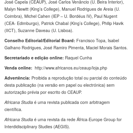
José Capela (CEAUP), José Carlos Venâncio (U. Beira Interior),
Malyn Newitt (King’s College), Manuel Rodrigues de Areia (U.
Coimbra), Michel Cahen (IEP – U. Bordéus IV), Paul Nugent
(CEA- Edimburgo), Patrick Chabal (King’s College), Philip Havik
(IICT), Suzanne Daveau (U. Lisboa).
Conselho Editorial/Editorial Board:
Francisco Topa,
Isabel
Galhano Rodrigues, José Ramiro Pimenta, Maciel Morais Santos.
Secretariado e edição online:
Raquel Cunha
Venda online:
http://www.africanos.eu/ceaup/loja.php
Advertência:
Proibida a reprodução total ou parcial do conteúdo
desta publicação (na versão em papel ou electrónica) sem
autorização prévia por escrito do CEAUP.
Africana Studia
é uma revista publicada com arbitragem
científica.
Africana Studia
é uma revista da rede África-Europe Group for
Interdidisciplinary Studies (AEGIS).