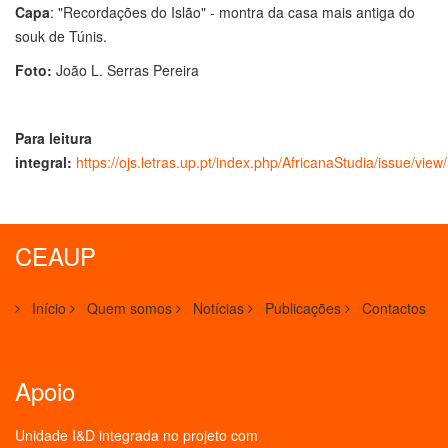
Capa
: "Recordações do Islão" - montra da casa mais antiga do
souk de Túnis.
Foto:
João L. Serras Pereira
Para leitura
integral:
https://ojs.letras.up.pt/index.php/AfricanaStudia/issue/view
CEAUP
Início
Quem somos
Notícias
Publicações
Contactos
Apoio
Unidade I&D integrada no projeto
com