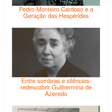
Pedro Monteiro Cardoso e a
Geração das Hespérides
Entre sombras e silêncios:
redescobrir Guilhermina de
Azeredo