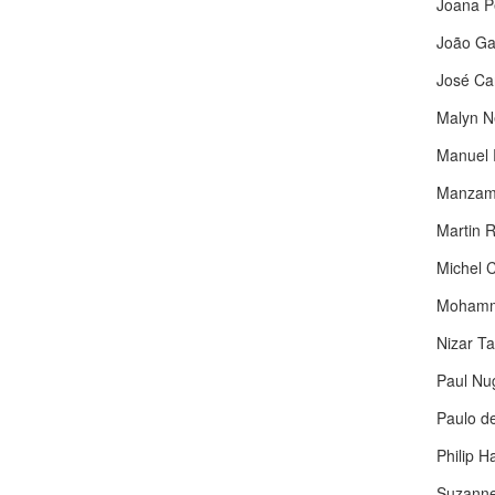
Joana P
João Ga
José Car
Malyn Ne
Manuel 
Manzamb
Martin R
Michel 
Mohamm
Nizar Ta
Paul Nu
Paulo de
Philip H
Suzanne