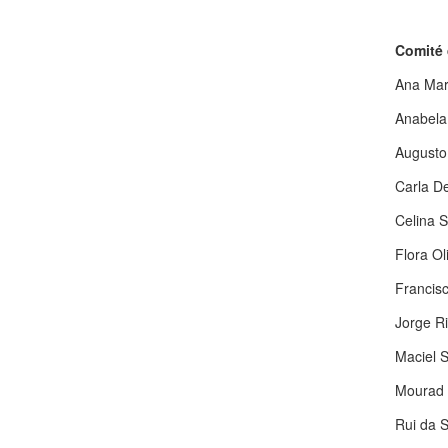
Comité 
Ana Mar
Anabela
Augusto
Carla D
Celina S
Flora Ol
Francis
Jorge Ri
Maciel 
Mourad 
Rui da S