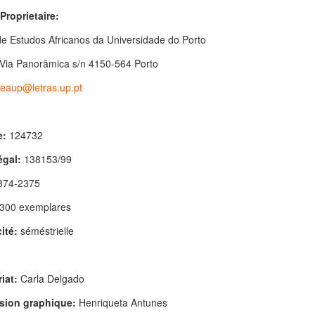
Proprietaire:
e Estudos Africanos da Universidade do Porto
Via Panorâmica s/n 4150-564 Porto
eaup@letras.up.pt
e:
124732
égal:
138153/99
74-2375
300 exemplares
ité:
séméstrielle
riat:
Carla Delgado
sion graphique:
Henriqueta Antunes