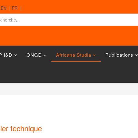
|
EN
|
FR
|
P I&D
ONGD
Africana Studia
Publications
ier technique