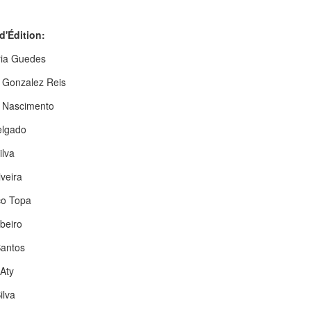
d'Édition:
ia Guedes
 Gonzalez Reis
 Nascimento
elgado
ilva
iveira
co Topa
beiro
Santos
Aty
ilva