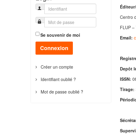
Éditeur/
Centro d
FLUP – 
Se souvenir de moi
Email:
c
Connexion
Registr
Créer un compte
Depôt l
ISSN:
08
Identifiant oublié ?
Tirage:
Mot de passe oublié ?
Périodic
Sécréta
Supervi