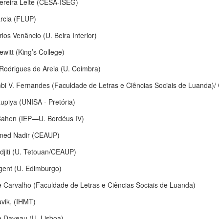
ereira Leite (CESA-ISEG)
rcia (FLUP)
los Venâncio (U. Beira Interior)
witt (King’s College)
Rodrigues de Areia (U. Coimbra)
i V. Fernandes (Faculdade de Letras e Ciências Sociais de Luanda)
upiya (UNISA - Pretória)
Cahen (IEP—U. Bordéus IV)
ed Nadir (CEAUP)
djiti (U. Tetouan/CEAUP)
gent (U. Edimburgo)
 Carvalho (Faculdade de Letras e Ciências Sociais de Luanda)
avik, (IHMT)
 Daveau (U. Lisboa)