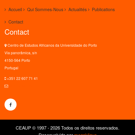
Accueil
Qui Sommes-Nous
Actualités
Publications
Contact
Contact
Centro de Estudos Africanos da Universidade do Porto
Via panorâmica, s/n
4150-564 Porto
Portugal
+351 22 607 71 41
ceaup@letras.up.pt
CEAUP © 1997 - 2026 Todos os direitos reservados.
Desenvolvido por
megaklique