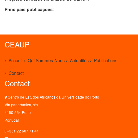
Principais publicações
:
CEAUP
Accueil
Qui Sommes-Nous
Actualités
Publications
Contact
Contact
Centro de Estudos Africanos da Universidade do Porto
Via panorâmica, s/n
4150-564 Porto
Portugal
+351 22 607 71 41