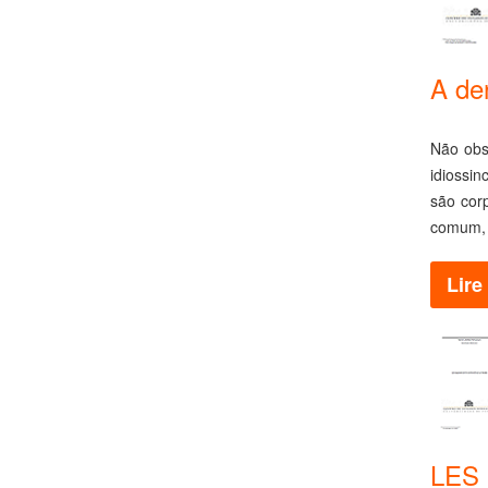
A de
Não obst
idiossin
são cor
comum, 
Lire 
LES