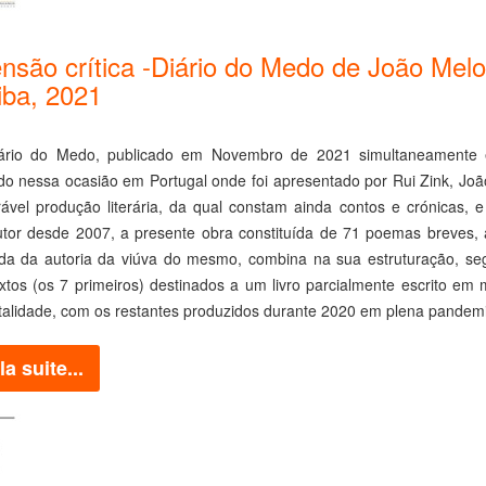
nsão crítica -Diário do Medo de João Melo
iba, 2021
rio do Medo, publicado em Novembro de 2021 simultaneamente em
ído nessa ocasião em Portugal onde foi apresentado por Rui Zink, Joã
ável produção literária, da qual constam ainda contos e crónicas, e 
utor desde 2007, a presente obra constituída de 71 poemas breves,
da da autoria da viúva do mesmo, combina na sua estruturação, segu
extos (os 7 primeiros) destinados a um livro parcialmente escrito 
talidade, com os restantes produzidos durante 2020 em plena pandemi
la suite...