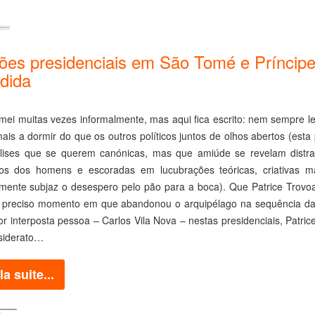
ções presidenciais em São Tomé e Príncipe
dida
rmei muitas vezes informalmente, mas aqui fica escrito: nem sempre l
ais a dormir do que os outros políticos juntos de olhos abertos (esta 
lises que se querem canónicas, mas que amiúde se revelam distr
tos dos homens e escoradas em lucubrações teóricas, criativas m
amente subjaz o desespero pelo pão para a boca). Que Patrice Trovoa
 preciso momento em que abandonou o arquipélago na sequência das
por interposta pessoa – Carlos Vila Nova – nestas presidenciais, Patr
siderato…
la suite...