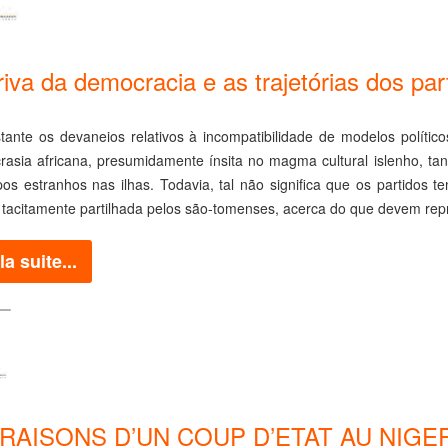
riva da democracia e as trajetórias dos p
ante os devaneios relativos à incompatibilidade de modelos político
crasia africana, presumidamente ínsita no magma cultural islenho, t
pos estranhos nas ilhas. Todavia, tal não significa que os partido
tacitamente partilhada pelos são-tomenses, acerca do que devem repr
la suite...
 RAISONS D’UN COUP D’ETAT AU NIGE