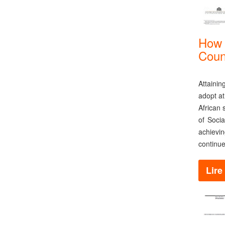
How 
Coun
Attaini
adopt at
African 
of Soci
achievin
continue
Lire 