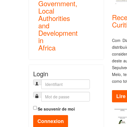
Government,
Local
Rece
Authorities
Curit
and
Development
in
Com Diá
Africa
distribu
consider
deste a
Sepulve
Login
Melo, t
como to
Lire 
Se souvenir de moi
Connexion