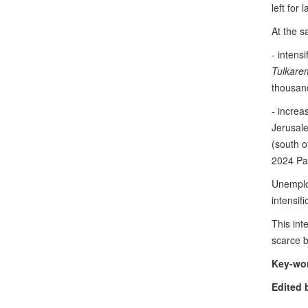
left for 
At the s
- intens
Tulkare
thousan
- increa
Jerusale
(south o
2024 Pal
Unemploy
intensif
This int
scarce b
Key-wo
Edited 