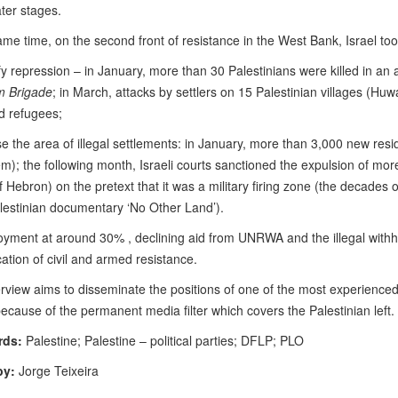
later stages.
ame time, on the second front of resistance in the West Bank, Israel too
ify repression – in January, more than 30 Palestinians were killed in an
m Brigade
; in March, attacks by settlers on 15 Palestinian villages (Hu
d refugees;
se the area of illegal settlements: in January, more than 3,000 new reside
m); the following month, Israeli courts sanctioned the expulsion of mo
f Hebron) on the pretext that it was a military firing zone (the decades 
estinian documentary ‘No Other Land’).
ment at around 30% , declining aid from UNRWA and the illegal withhol
ication of civil and armed resistance.
erview aims to disseminate the positions of one of the most experienced
ecause of the permanent media filter which covers the Palestinian left.
rds:
Palestine; Palestine – political parties; DFLP; PLO
by:
Jorge Teixeira