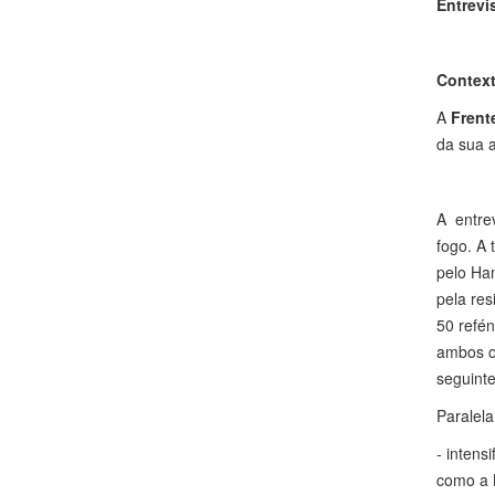
Entrevi
Context
A
Frent
da sua a
A entrev
fogo. A 
pelo Ham
pela res
50 refén
ambos os
seguinte
Paralela
- intens
como a 