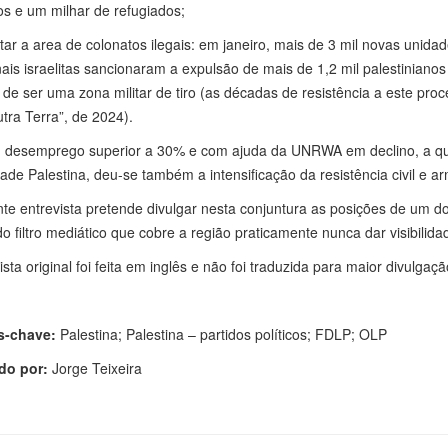
s e um milhar de refugiados;
ar a area de colonatos ilegais: em janeiro, mais de 3 mil novas unidad
nais israelitas sancionaram a expulsão de mais de 1,2 mil palestiniano
 de ser uma zona militar de tiro (as décadas de resistência a este pr
ra Terra”, de 2024).
desemprego superior a 30% e com ajuda da UNRWA em declino, a que s
ade Palestina, deu-se também a intensificação da resistência civil e a
te entrevista pretende divulgar nesta conjuntura as posições de um d
o filtro mediático que cobre a região praticamente nunca dar visibilid
ista original foi feita em inglês e não foi traduzida para maior divulgaçã
s-chave:
Palestina; Palestina – partidos políticos; FDLP; OLP
do por:
Jorge Teixeira