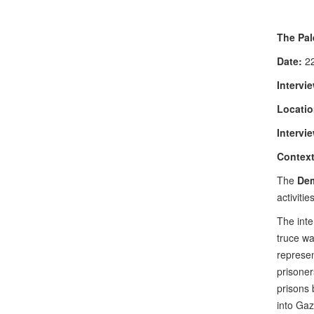
The Pal
Date:
22
Intervi
Locatio
Intervie
Context
The
Dem
activiti
The inte
truce wa
represen
prisoner
prisons 
into Gaz