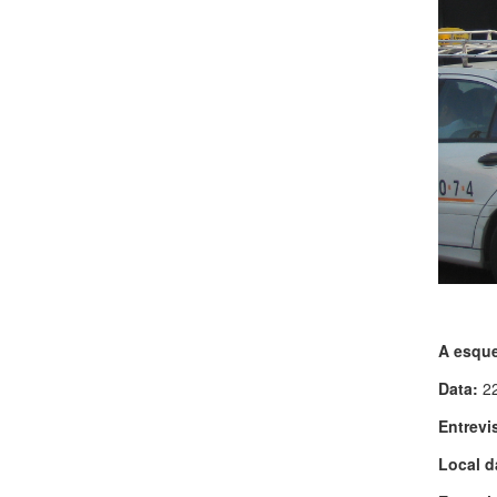
A esque
Data:
22
Entrevi
Local d