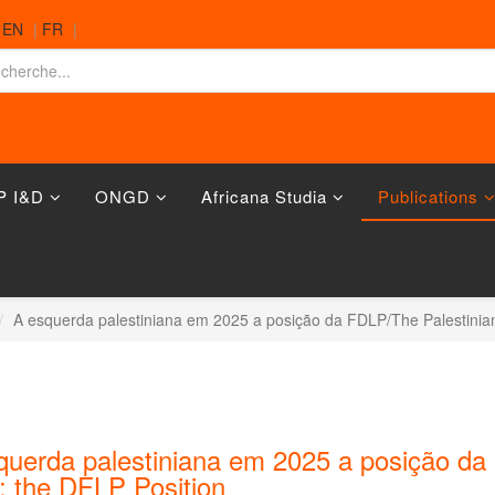
|
EN
|
FR
|
P I&D
ONGD
Africana Studia
Publications
A esquerda palestiniana em 2025 a posição da FDLP/The Palestinian
querda palestiniana em 2025 a posição da 
: the DFLP Position