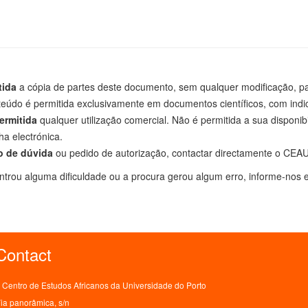
tida
a cópia de partes deste documento, sem qualquer modificação, para
eúdo é permitida exclusivamente em documentos científicos, com indi
ermitida
qualquer utilização comercial. Não é permitida a sua disponib
lha electrónica.
o de dúvida
ou pedido de autorização, contactar directamente o CEAU
trou alguma dificuldade ou a procura gerou algum erro, informe-nos e
Contact
Centro de Estudos Africanos da Universidade do Porto
ia panorâmica, s/n