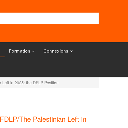
Formation
Connexions
 Left in 2025: the DFLP Position
FDLP/The Palestinian Left in