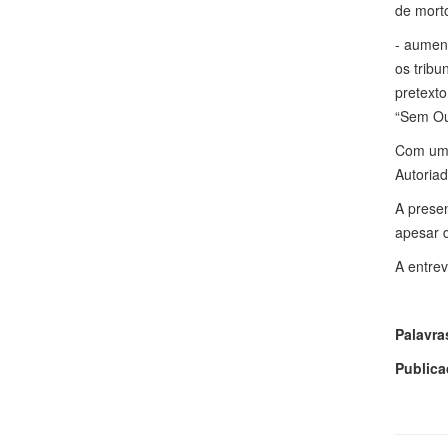
de morto
- aument
os tribu
pretexto
“Sem Out
Com um 
Autoriad
A presen
apesar d
A entrev
Palavra
Publica