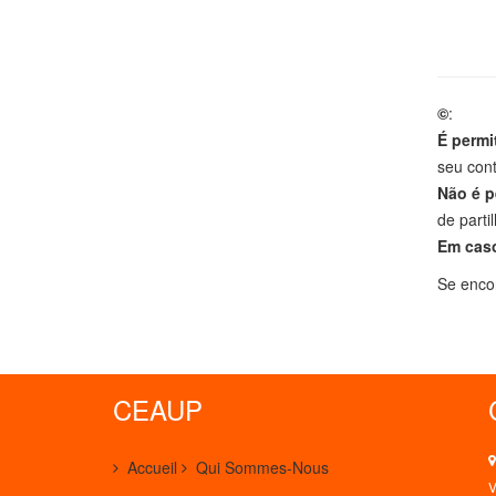
©
:
É permi
seu cont
Não é p
de parti
Em cas
Se encon
CEAUP
Accueil
Qui Sommes-Nous
V