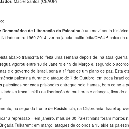
stador:
Maciel Santos (CEAUP)
o:
e Democrática de Libertação da Palestina
é um movimento histórico 
tividade entre 1969-2014, ver na janela multimédia/CEAUP, caixa da en
ista abaixo transcrita foi feita uma semana depois de, na atual guerra
trégua vigorou entre 18 de Janeiro e 19 de Março e, segundo o acordo
as e o governo de Israel, seria a 1ª fase de um plano de paz. Esta eta
istência palestina durante o ataque de 7 de Outubro; em troca Israel 
s palestinos por cada prisioneiro entregue pelo Hamas, bem como a p
 lados a troca incidiu na libertação de mulheres e crianças, ficando a 
s.
mente, na segunda frente de Resistencia, na Cisjordânia, Israel aprove
ificar a repressão – em janeiro, mais de 30 Palestinians foram mortos n
Brigada Tulkarem; em março, ataques de colonos a 15 aldeias palesti