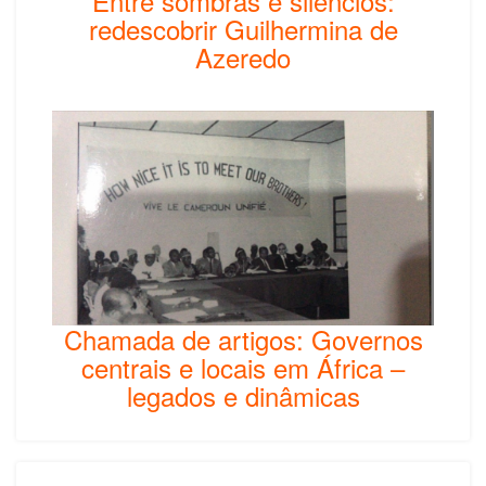
Entre sombras e silêncios:
redescobrir Guilhermina de
Azeredo
Chamada de artigos: Governos
centrais e locais em África –
legados e dinâmicas