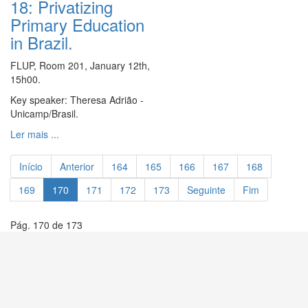
18: Privatizing
Primary Education
in Brazil.
FLUP, Room 201
, January 12th,
15
h00.
Key speaker: Theresa Adrião -
Unicamp/Brasil.
Ler mais ...
Início
Anterior
164
165
166
167
168
169
170
171
172
173
Seguinte
Fim
Pág. 170 de 173