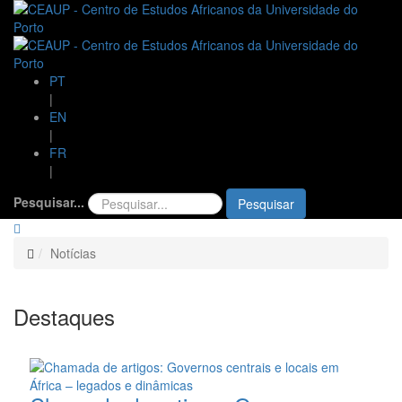
PT
|
EN
|
FR
|
Pesquisar...
Pesquisar
Notícias
Destaques