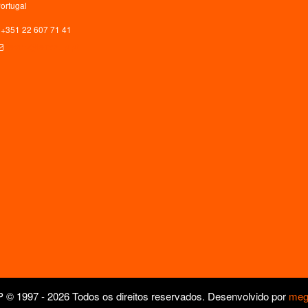
ortugal
+351 22 607 71 41
ceaup@letras.up.pt
© 1997 - 2026 Todos os direitos reservados. Desenvolvido por
meg