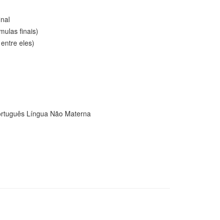
inal
ulas finais)
entre eles)
Português Língua Não Materna