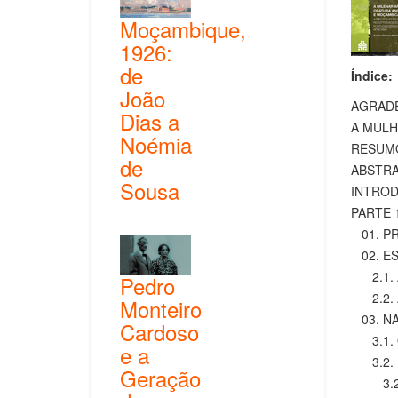
Moçambique,
1926:
de
Índice:
João
AGRAD
Dias a
A MULH
Noémia
RESUM
de
ABSTR
Sousa
INTRO
PARTE 
01. PR
02. ES
2.1. A 
Pedro
2.2. A 
Monteiro
03. NA
Cardoso
3.1. Or
e a
3.2. El
Geração
3.2.1. 