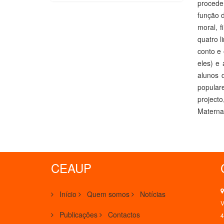
procede
função d
moral, 
quatro l
conto e 
eles) e
alunos 
popular
project
Materna
CEAUP
Início
Quem somos
Notícias
V
Publicações
Contactos
4