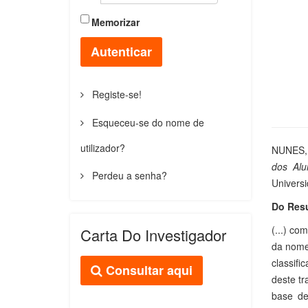
Memorizar
Autenticar
Registe-se!
Esqueceu-se do nome de
utilizador?
NUNES, 
dos Alu
Perdeu a senha?
Universi
Do Res
(...) co
Carta Do Investigador
da nomen
classifi
Consultar aqui
deste tr
base de