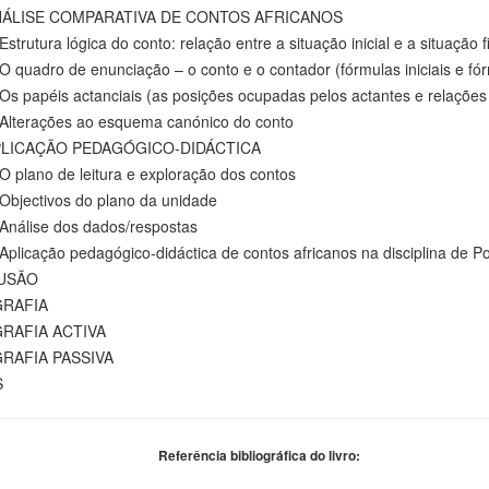
ÁLISE COMPARATIVA DE CONTOS AFRICANOS
rutura lógica do conto: relação entre a situação inicial e a situação f
uadro de enunciação – o conto e o contador (fórmulas iniciais e fórm
 papéis actanciais (as posições ocupadas pelos actantes e relações 
terações ao esquema canónico do conto
LICAÇÃO PEDAGÓGICO-DIDÁCTICA
plano de leitura e exploração dos contos
jectivos do plano da unidade
álise dos dados/respostas
licação pedagógico-didáctica de contos africanos na disciplina de 
USÃO
GRAFIA
GRAFIA ACTIVA
GRAFIA PASSIVA
S
Referência bibliográfica do livro: