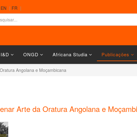
|
EN
|
FR
|
 I&D
ONGD
Africana Studia
Publicações
a Oratura Angolana e Moçambicana
lenar Arte da Oratura Angolana e Moçamb