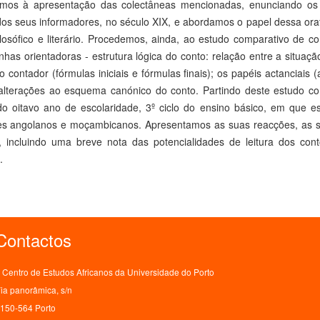
mos à apresentação das colectâneas mencionadas, enunciando os 
os seus informadores, no século XIX, e abordamos o papel dessa orat
filosófico e literário. Procedemos, ainda, ao estudo comparativo de
inhas orientadoras - estrutura lógica do conto: relação entre a situaçã
o contador (fórmulas iniciais e fórmulas finais); os papéis actanciais
 alterações ao esquema canónico do conto. Partindo deste estudo c
do oitavo ano de escolaridade, 3º ciclo do ensino básico, em que e
es angolanos e moçambicanos. Apresentamos as suas reacções, as su
o, incluindo uma breve nota das potencialidades de leitura dos con
.
Contactos
Centro de Estudos Africanos da Universidade do Porto
ia panorâmica, s/n
150-564 Porto