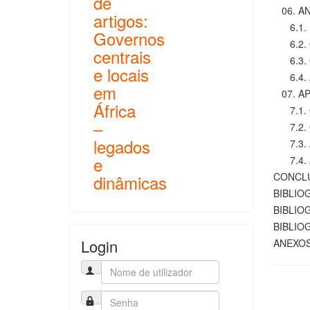
de
06. AN
artigos:
6.1. Est
Governos
6.2. O q
centrais
6.3. Os
e locais
6.4. Al
em
07. AP
África
7.1. O 
–
7.2. Ob
legados
7.3. An
e
7.4. Ap
CONCL
dinâmicas
BIBLIO
BIBLIO
BIBLIO
Login
ANEXO