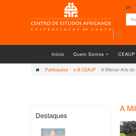
PT
Início
Quem Somos
CEAUP
Publicações
e-B CEAUP
A Milenar Arte d
A Mi
Destaques