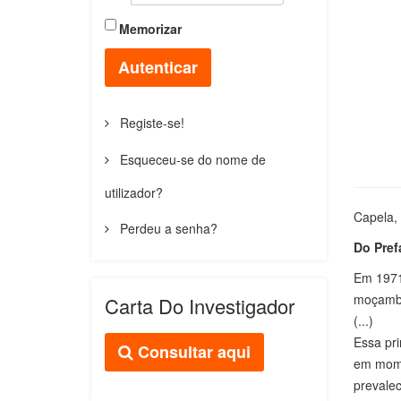
Memorizar
Autenticar
Registe-se!
Esqueceu-se do nome de
utilizador?
Capela, 
Perdeu a senha?
Do Pref
Em 1971 
moçambic
Carta Do Investigador
(...)
Essa pri
Consultar aqui
em mome
prevalec