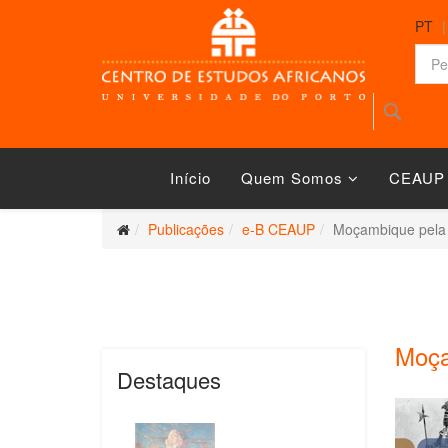
PT
Início
Quem Somos
CEAUP
Publicações
e-B CEAUP
Moçambique pela 
Moça
Destaques