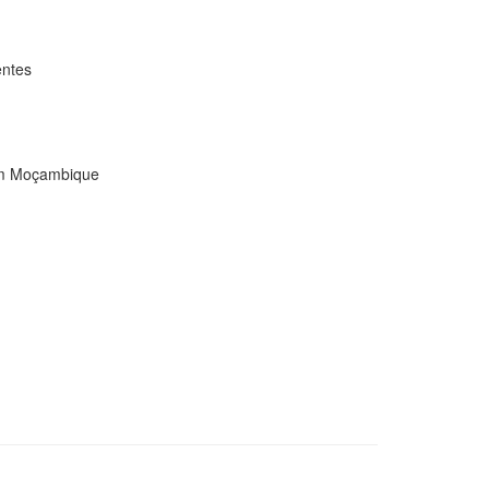
entes
 em Moçambique