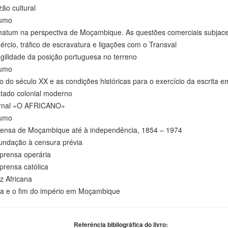
o cultural
mo
atum na perspectiva de Moçambique. As questões comerciais subjac
o, tráfico de escravatura e ligações com o Transval
lidade da posição portuguesa no terreno
mo
 do século XX e as condições históricas para o exercício da escrita
do colonial moderno
al «O AFRICANO»
mo
nsa de Moçambique até à independência, 1854 – 1974
dação à censura prévia
ensa operária
ensa católica
Africana
a e o fim do império em Moçambique
Referência bibliográfica do livro: