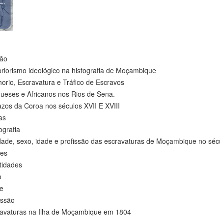
ção
riorismo ideológico na histografia de Moçambique
orio, Escravatura e Tráfico de Escravos
eses e Africanos nos Rios de Sena.
os da Coroa nos séculos XVII E XVIII
s
grafia
ade, sexo, idade e profissão das escravaturas de Moçambique no séc
es
dades
o
e
ssão
turas na Ilha de Moçambique em 1804