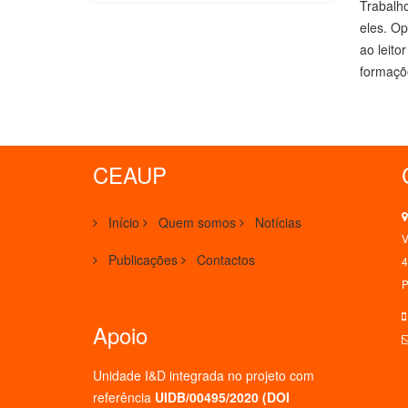
Trabalho
eles. Op
ao leito
formaçõ
CEAUP
Início
Quem somos
Notícias
V
Publicações
Contactos
4
P
Apoio
Unidade I&D integrada no projeto
com
referência
UIDB/00495/2020 (
DOI