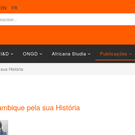
|
EN
|
FR
|
 I&D
ONGD
Africana Studia
Publicações
sua História
mbique pela sua História