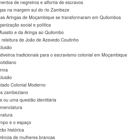
ntos de negreiros e alforria de escravos
 na margem sul do rio Zambeze
 Aringas de Moçambique se transformaram em Quilombos
ização social e política
ito e da Aringa ao Quilombo
eitura de João de Azevedo Coutinho
usão
iveiros tradicionais para o escravismo colonial em Moçambique
idiano
rma
usão
stado Colonial Moderno
s zambeziano
u uma questão identitária
nclatura
ratura
o e o espaço
o histórica
cia de mulheres brancas