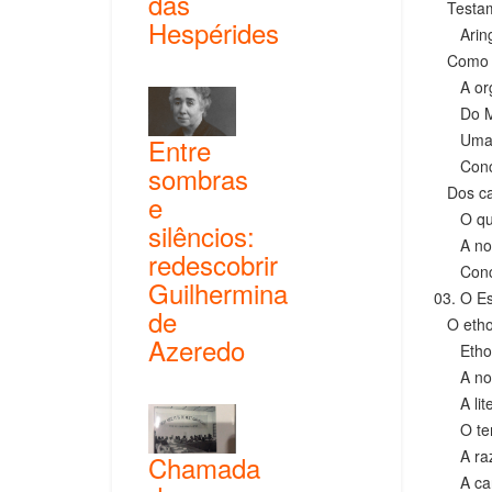
das
Testame
Hespérides
Aringas
Como as
A organ
Do Muss
Uma rel
Entre
Concl
sombras
Dos cat
e
O quot
silêncios:
A no
redescobrir
Concl
Guilhermina
03. O E
de
O etho
Azeredo
Ethos o
A nome
A lite
O temp
A razã
Chamada
A carên