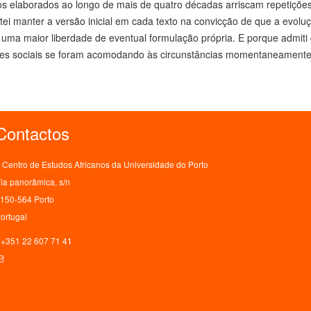
s elaborados ao longo de mais de quatro décadas arriscam repetições
tei manter a versão inicial em cada texto na convicção de que a evoluç
r uma maior liberdade de eventual formulação própria. E porque admi
es sociais se foram acomodando às circunstâncias momentaneamente 
Contactos
Centro de Estudos Africanos da Universidade do Porto
ia panorâmica, s/n
150-564 Porto
ortugal
+351 22 607 71 41
ceaup@letras.up.pt