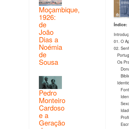
Moçambique,
1926:
de
Índice:
João
Introdu
Dias a
01. O Ap
Noémia
02. Senh
de
Portugu
Sousa
Os Praz
Dona
Biblio
Identid
Font
Pedro
Identi
Monteiro
Sex
Cardoso
Idad
e a
Profi
Geração
Escrava