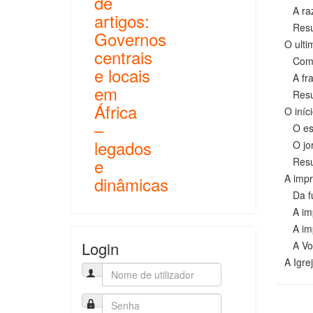
de
A razã
artigos:
Resu
Governos
O ultim
centrais
Comérci
e locais
A fragi
em
Resu
África
O início
–
O esta
legados
O jorn
e
Resu
A impre
dinâmicas
Da fun
A impr
A impr
Login
A Voz 
A Igrej