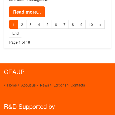
Read more...
1
2
3
4
5
6
7
8
9
10
»
End
Page 1 of 16
CEAUP
Home
About us
News
Editions
Contacts
R&D Supported by