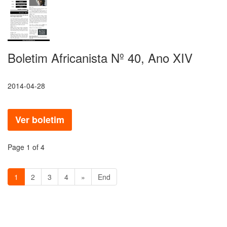
Boletim Africanista Nº 40, Ano XIV
2014-04-28
Ver boletim
Page 1 of 4
1
2
3
4
»
End