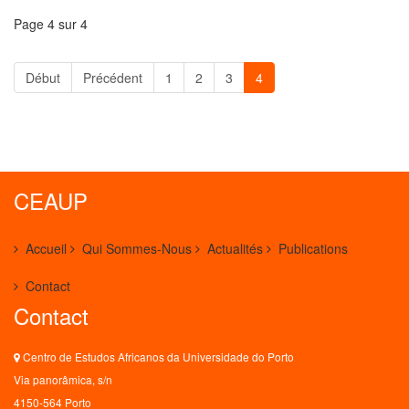
Page 4 sur 4
Début
Précédent
1
2
3
4
CEAUP
Accueil
Qui Sommes-Nous
Actualités
Publications
Contact
Contact
Centro de Estudos Africanos da Universidade do Porto
Via panorâmica, s/n
4150-564 Porto