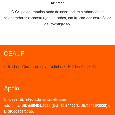
Artº 27.º
O Grupo de trabalho pode deliberar sobre a admissão de
colaboradores e constituição de redes, em função das estratégias
da investigação.
CEAUP
Início
Quem somos
Notícias
Publicações
Contactos
Apoio
Unidade I&D integrada no projeto
com
referência
UIDB/00495/2020 (
DOI 10.54499/UIDB/00495/2020
) e
UIDP/00495/2020.