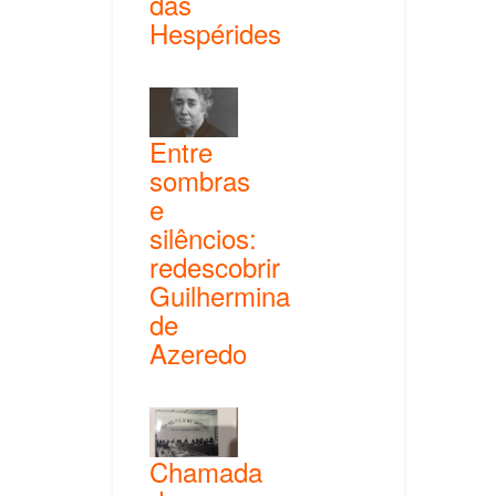
das
Hespérides
Entre
sombras
e
silêncios:
redescobrir
Guilhermina
de
Azeredo
Chamada