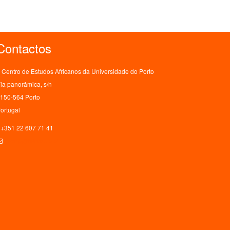
Contactos
Centro de Estudos Africanos da Universidade do Porto
ia panorâmica, s/n
150-564 Porto
ortugal
+351 22 607 71 41
ceaup@letras.up.pt