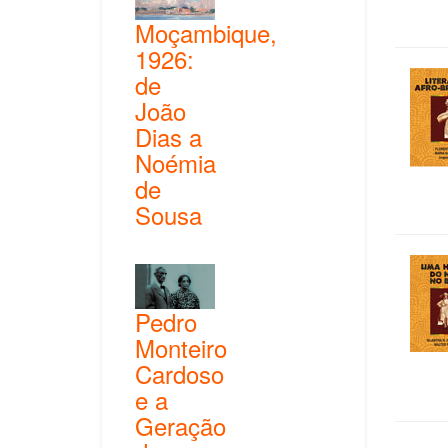
Moçambique,
1926:
de
João
Dias a
Noémia
de
Sousa
Pedro
Monteiro
Cardoso
e a
Geração