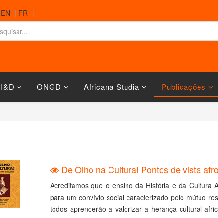
|
EN
|
FR
|
 I&D
ONGD
Africana Studia
Publicações
De Olho na Cultura! Pontos de vista afro
Acreditamos que o ensino da História e da Cultura A
para um convívio social caracterizado pelo mútuo res
todos aprenderão a valorizar a herança cultural afri