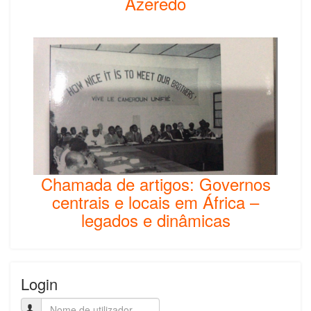
Azeredo
Chamada de artigos: Governos
centrais e locais em África –
legados e dinâmicas
Login