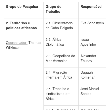
Grupo de Pesquisa
Grupo de
Responsável
Trabalho
2. Territórios e
2.1. Observatório
Éva Sebestyén
políticas africanas
de Cabo Delgado
2.2. África
Issau
Coordenador:
Thomas
Diplomática
Agostinho
Wilkinson
2.3. Geopolítica do
Alexander
Mar Vermelho
Zhukov
2.4. Migração
Dagauh
interna em África
Komenan
2.5. Trabalho e
José Maciel
sindicalismo em
Santos
África
2.6.1. Políticas dos
Mourad Aty