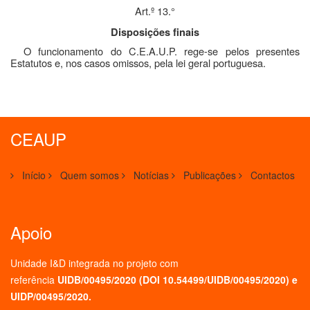
Art.º 13.°
Disposições finais
O funcionamento do C.E.A.U.P. rege-se pelos presentes
Estatutos e, nos casos omissos, pela lei geral portuguesa.
CEAUP
Início
Quem somos
Notícias
Publicações
Contactos
Apoio
Unidade I&D integrada no projeto
com
referência
UIDB/00495/2020 (
DOI 10.54499/UIDB/00495/2020
) e
UIDP/00495/2020.