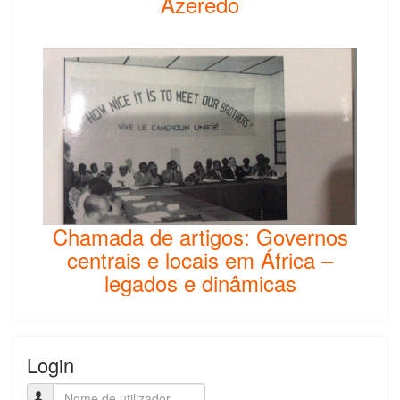
Azeredo
Chamada de artigos: Governos
centrais e locais em África –
legados e dinâmicas
Login