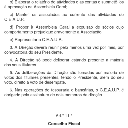
b) Elaborar o relatório de atividades e as contas e submetê-los
à aprovação da Assembleia Geral;
c) Manter os associados ao corrente das atividades do
C.E.A.U.P..
d) Propor à Assembleia Geral a expulsão de sócios cujo
comportamento prejudique gravemente a Associação;
e) Representar o C.E.A.U.P..
3. A Direção deverá reunir pelo menos uma vez por mês, por
convocatória do seu Presidente.
4. A Direção só pode deliberar estando presente a maioria
dos seus titulares.
5. As deliberações da Direção são tomadas por maioria de
votos dos titulares presentes, tendo o Presidente, além do seu
voto, direito a voto de desempate.
6. Nas operações de tesouraria e bancárias, o
C.E.A.U.P. é
obrigado pela assinatura de dois membros da direção.
Art.º 11.°
Conselho Fiscal