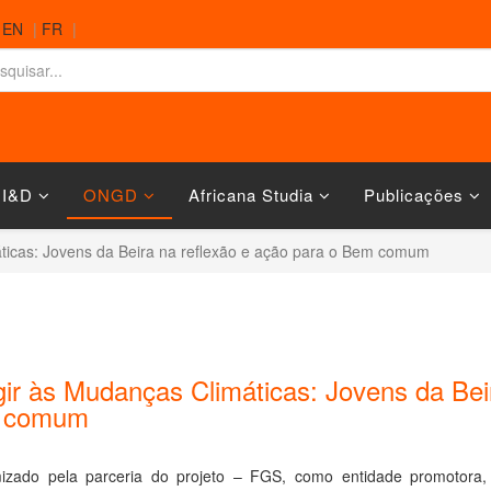
|
EN
|
FR
|
 I&D
ONGD
Africana Studia
Publicações
ticas: Jovens da Beira na reflexão e ação para o Bem comum
ir às Mudanças Climáticas: Jovens da Beir
 comum
izado pela parceria do projeto – FGS, como entidade promotora,