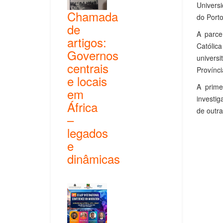
Universi
Chamada
do Port
de
A parce
artigos:
Católic
Governos
universi
centrais
Provínci
e locais
A prime
em
investi
África
de outra
–
legados
e
dinâmicas