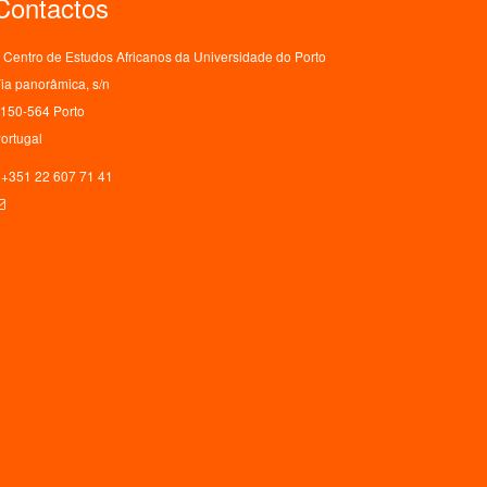
Contactos
Centro de Estudos Africanos da Universidade do Porto
ia panorâmica, s/n
150-564 Porto
ortugal
+351 22 607 71 41
ceaup@letras.up.pt