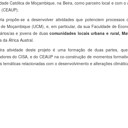
dade Católica de Moçambique, na Beira, como parceiro local e com o 
o (CEAUP).
ria propõe-se a desenvolver atividades que potenciem processos
a de Moçambique (UCM), e, em particular, da sua Faculdade de Econo
tários/as e jovens de duas
comunidades locais urbana e rural, M
a da África Austral.
ira atividade deste projeto é uma formação de duas partes, q
gadores do CISA, e do CEAUP na co-construção de momentos formativo
s temáticas relacionadas com o desenvolvimento e alterações climátic