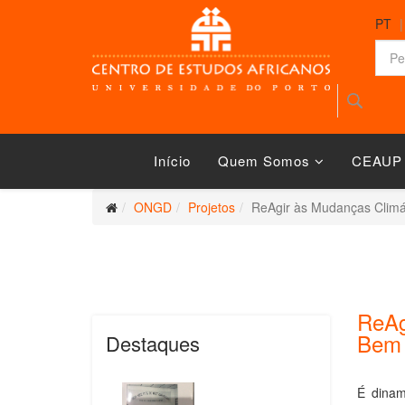
PT
Início
Quem Somos
CEAUP
ONGD
Projetos
ReAgir às Mudanças Climá
ReAg
Bem
Destaques
É dinam