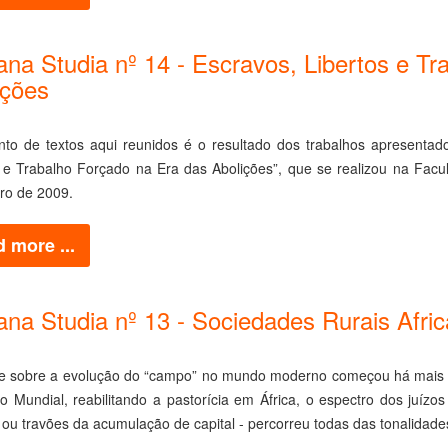
cana Studia nº 14 - Escravos, Libertos e T
ições
nto de textos aqui reunidos é o resultado dos trabalhos apresentado
s e Trabalho Forçado na Era das Abolições”, que se realizou na Fac
o de 2009.
 more ...
cana Studia nº 13 - Sociedades Rurais Afri
e sobre a evolução do “campo” no mundo moderno começou há mais de 
 Mundial, reabilitando a pastorícia em África, o espectro dos juízos
ou travões da acumulação de capital - percorreu todas das tonalidade