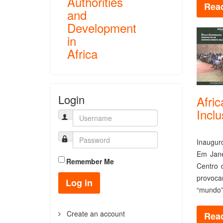
Authorities
Read
and
Development
in
Africa
Login
Afri
Inclu
Inaugur
Em Jane
Remember Me
Centro 
provoca
Log in
“mundo” 
Create an account
Read