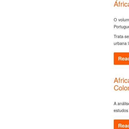
Áfri
O volum
Portugu
Trata-s
urbana l
Read
Afric
Colon
A análi
estudos
Read