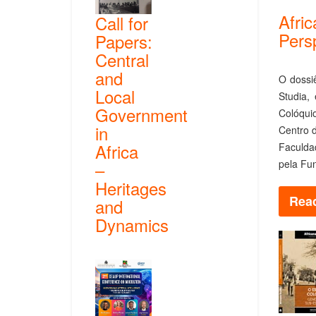
Afri
Call for
Pers
Papers:
Central
and
O dossi
Local
Studia,
Government
Colóqui
in
Centro d
Africa
Faculda
pela Fu
–
Heritages
Read
and
Dynamics