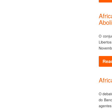
Afri
Abol
O conju
Liberto
Novembr
Read
Afri
O debat
do Banco
agentes 