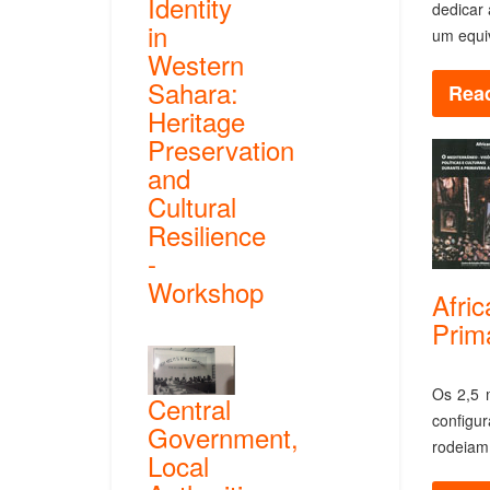
Identity
dedicar
in
um equiv
Western
Sahara:
Read
Heritage
Preservation
and
Cultural
Resilience
-
Workshop
Afric
Prim
Os 2,5 
Central
configur
Government,
rodeiam,
Local