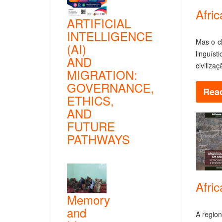
Afri
ARTIFICIAL
INTELLIGENCE
Mas o ch
(AI)
linguíst
AND
civiliza
MIGRATION:
GOVERNANCE,
Read
ETHICS,
AND
FUTURE
PATHWAYS
Afri
Memory
and
A region