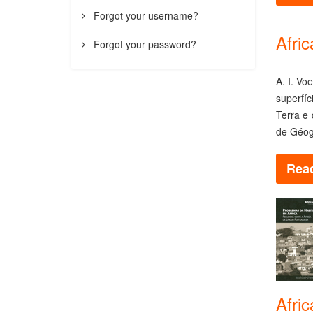
Forgot your username?
Afric
Forgot your password?
A. I. Vo
superfí
Terra e
de Géog
Read
Afri