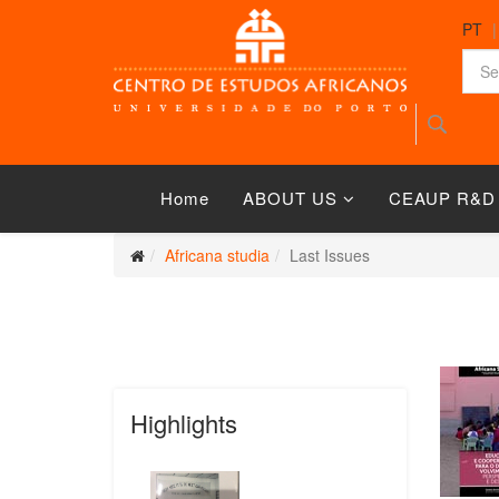
PT
Home
ABOUT US
CEAUP R&D
Africana studia
Last Issues
Highlights