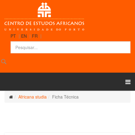
PT
|
EN
|
FR
|
Africana studia
Ficha Técnica