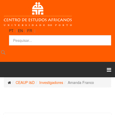
PT
|
EN
|
FR
|
CEAUP I&D
Investigadores
Amanda Franco