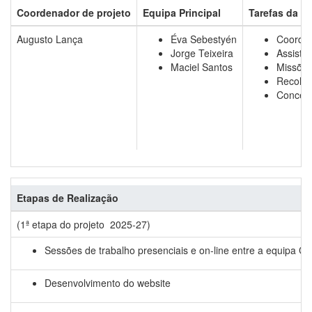
Coordenador de projeto
Equipa Principal
Tarefas da E
Augusto Lança
Éva Sebestyén
Coorde
Jorge Teixeira
Assistê
Maciel Santos
Missões
Recolha
Conceçã
Etapas de Realização
(1ª etapa do projeto 2025-27)
Sessões de trabalho presenciais e on-line entre a equipa CE
Desenvolvimento do website