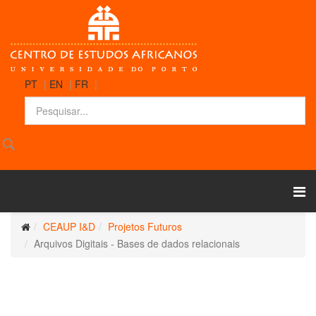
PT
|
EN
|
FR
|
CEAUP I&D
Projetos Futuros
Arquivos Digitais - Bases de dados relacionais