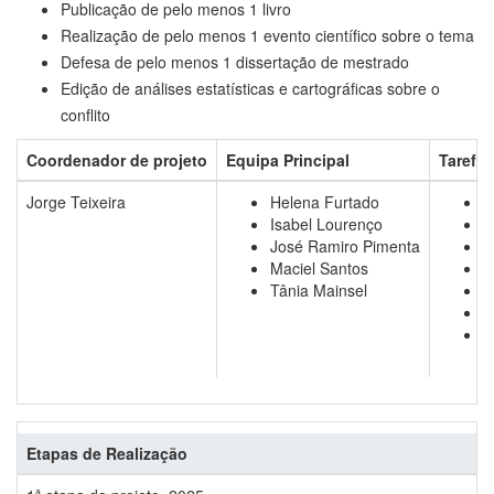
Publicação de pelo menos 1 livro
Realização de pelo menos 1 evento científico sobre o tema
Defesa de pelo menos 1 dissertação de mestrado
Edição de análises estatísticas e cartográficas sobre o
conflito
Coordenador de projeto
Equipa Principal
Tarefa
Jorge Teixeira
Helena Furtado
C
Isabel Lourenço
A
José Ramiro Pimenta
R
Maciel Santos
A
Tânia Mainsel
C
C
M
Etapas de Realização