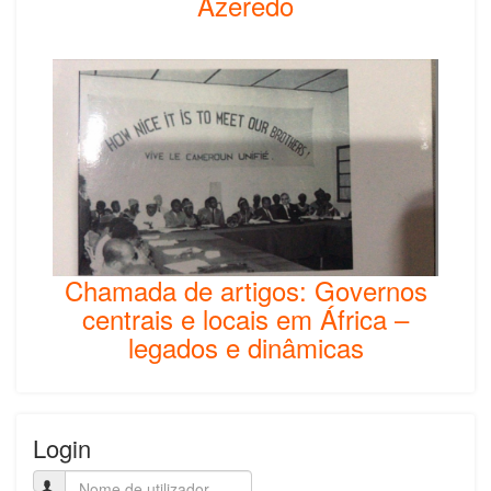
Azeredo
Chamada de artigos: Governos
centrais e locais em África –
legados e dinâmicas
Login