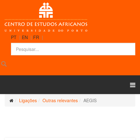
PT
|
EN
|
FR
|
Ligações
Outras relevantes
AEGIS