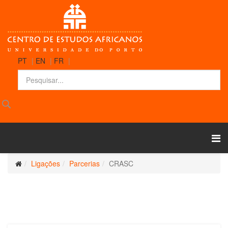
PT
|
EN
|
FR
|
Ligações
Parcerias
CRASC