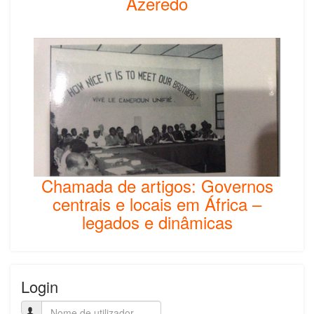
Azeredo
Chamada de artigos: Governos
centrais e locais em África –
legados e dinâmicas
Login