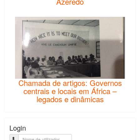
Azeredo
Chamada de artigos: Governos
centrais e locais em África –
legados e dinâmicas
Login