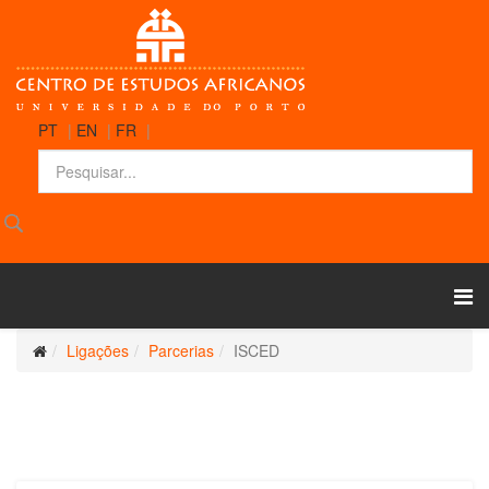
PT
|
EN
|
FR
|
Ligações
Parcerias
ISCED