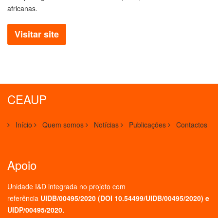
africanas.
Visitar site
CEAUP
Início
Quem somos
Notícias
Publicações
Contactos
Apoio
Unidade I&D integrada no projeto
com
referência
UIDB/00495/2020 (
DOI 10.54499/UIDB/00495/2020
) e
UIDP/00495/2020.