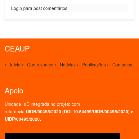
Login para post comentários
CEAUP
Início
Quem somos
Notícias
Publicações
Contactos
Apoio
Unidade I&D integrada no projeto
com
referência
UIDB/00495/2020 (
DOI 10.54499/UIDB/00495/2020
) e
UIDP/00495/2020.