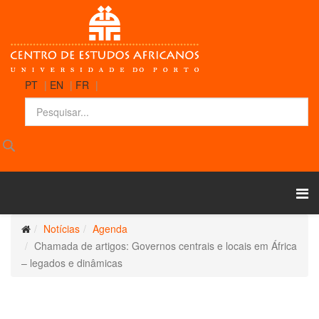
PT
|
EN
|
FR
|
Notícias
Agenda
Chamada de artigos: Governos centrais e locais em África
– legados e dinâmicas