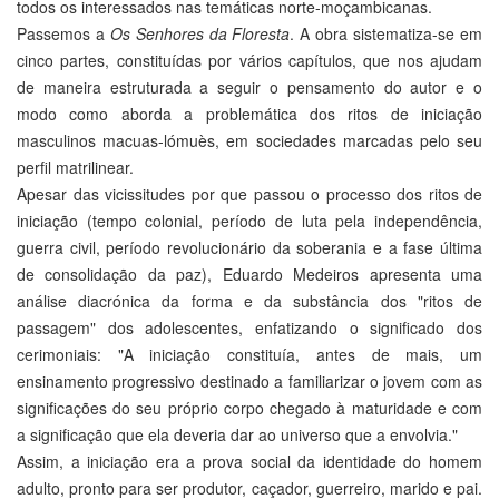
todos os interessados nas temáticas norte-moçambicanas.
Passemos a
Os Senhores da Floresta
. A obra sistematiza-se em
cinco partes, constituídas por vários capítulos, que nos ajudam
de maneira estruturada a seguir o pensamento do autor e o
modo como aborda a problemática dos ritos de iniciação
masculinos macuas-lómuès, em sociedades marcadas pelo seu
perfil matrilinear.
Apesar das vicissitudes por que passou o processo dos ritos de
iniciação (tempo colonial, período de luta pela independência,
guerra civil, período revolucionário da soberania e a fase última
de consolidação da paz), Eduardo Medeiros apresenta uma
análise diacrónica da forma e da substância dos "ritos de
passagem" dos adolescentes, enfatizando o significado dos
cerimoniais: "A iniciação constituía, antes de mais, um
ensinamento progressivo destinado a familiarizar o jovem com as
significações do seu próprio corpo chegado à maturidade e com
a significação que ela deveria dar ao universo que a envolvia."
Assim, a iniciação era a prova social da identidade do homem
adulto, pronto para ser produtor, caçador, guerreiro, marido e pai.