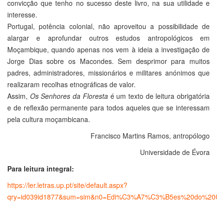
convicção que tenho no sucesso deste livro, na sua utilidade e
interesse.
Portugal, potência colonial, não aproveitou a possibilidade de
alargar e aprofundar outros estudos antropológicos em
Moçambique, quando apenas nos vem à ideia a investigação de
Jorge Dias sobre os Macondes. Sem desprimor para muitos
padres, administradores, missionários e militares anónimos que
realizaram recolhas etnográficas de valor.
Assim,
Os Senhores da Floresta
é um texto de leitura obrigatória
e de reflexão permanente para todos aqueles que se interessam
pela cultura moçambicana.
Francisco Martins Ramos, antropólogo
Universidade de Évora
Para leitura integral:
https://ler.letras.up.pt/site/default.aspx?
qry=id039id1877&sum=sim&n0=Edi%C3%A7%C3%B5es%20do%20C