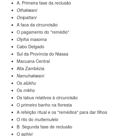
A. Primeira fase da reclusão
Othakwani
Onipattani
A faca da circuncisão
O pagamento do "remédio"
Olyiha masoma
Cabo Delgado
Sul da Província do Niassa
Macuana Central
Alta Zambézia
Namuhakwani
Os
alùkhu
Os
mikho
Os tabus relativos à circuncisão
O primeiro banho na floresta
A refeição ritual e os "remédios" para dar filhos
O rito do
muttemulelo
B. Segunda fase de reclusão
O
ephivi