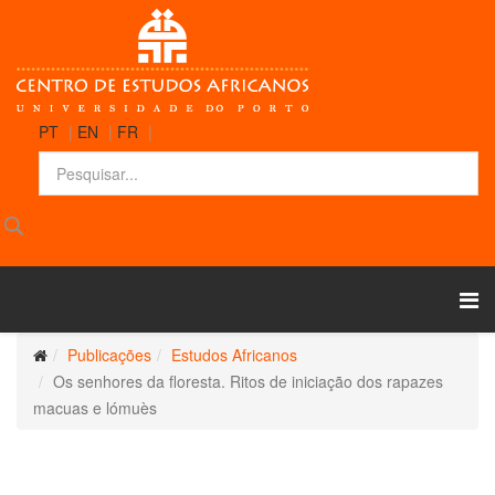
PT
|
EN
|
FR
|
Publicações
Estudos Africanos
Os senhores da floresta. Ritos de iniciação dos rapazes
macuas e lómuès