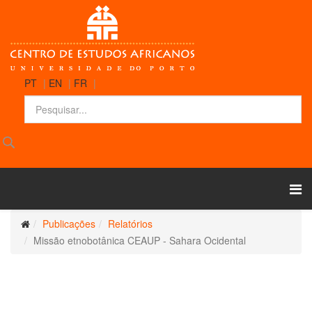
PT
|
EN
|
FR
|
Publicações
Relatórios
Missão etnobotânica CEAUP - Sahara Ocidental