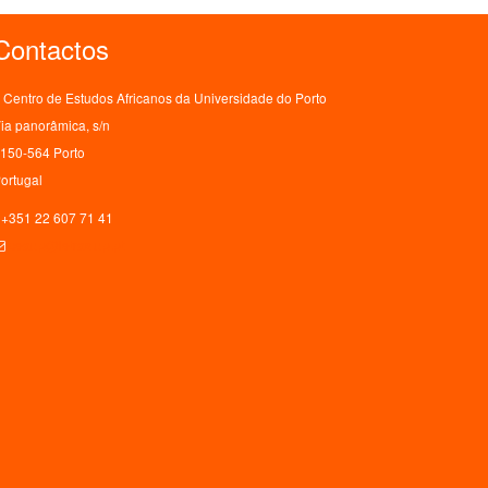
Contactos
Centro de Estudos Africanos da Universidade do Porto
ia panorâmica, s/n
150-564 Porto
ortugal
+351 22 607 71 41
ceaup@letras.up.pt