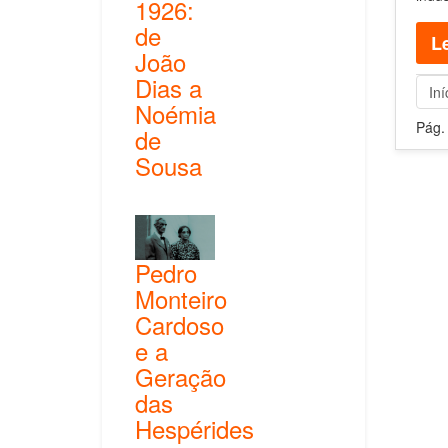
1926:
de
Le
João
Dias a
Iní
Noémia
Pág.
de
Sousa
Pedro
Monteiro
Cardoso
e a
Geração
das
Hespérides