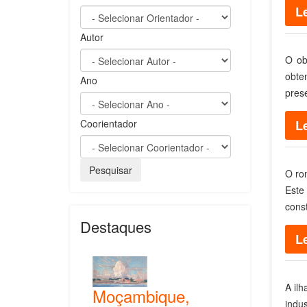
Le
Autor
O ob
obte
Ano
pres
Coorientador
Le
O ro
Este
const
Destaques
Le
A il
Moçambique,
indu