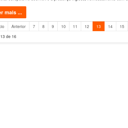
r mais ...
cio
Anterior
7
8
9
10
11
12
13
14
15
 13 de 16