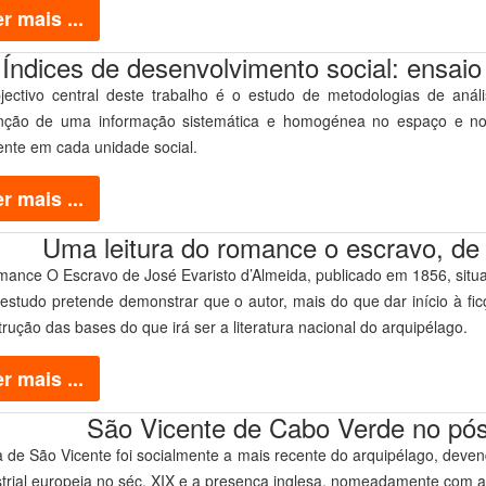
r mais ...
Índices de desenvolvimento social: ensaio
jectivo central deste trabalho é o estudo de metodologias de análi
nção de uma informação sistemática e homogénea no espaço e no 
ente em cada unidade social.
r mais ...
Uma leitura do romance o escravo, de 
mance O Escravo de José Evaristo d’Almeida, publicado em 1856, situa
 estudo pretende demonstrar que o autor, mais do que dar início à fi
rução das bases do que irá ser a literatura nacional do arquipélago.
r mais ...
São Vicente de Cabo Verde no pós
ha de São Vicente foi socialmente a mais recente do arquipélago, dev
strial europeia no séc. XIX e a presença inglesa, nomeadamente com