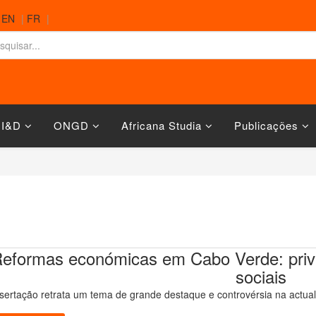
|
EN
|
FR
|
 I&D
ONGD
Africana Studia
Publicações
eformas económicas em Cabo Verde: priva
sociais
sertação retrata um tema de grande destaque e controvérsia na actuali